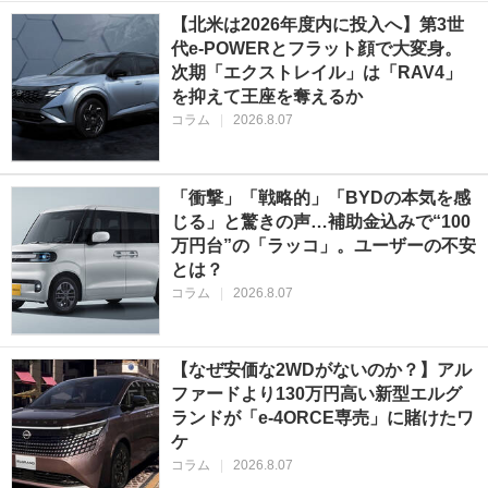
【北米は2026年度内に投入へ】第3世
代e-POWERとフラット顔で大変身。
次期「エクストレイル」は「RAV4」
を抑えて王座を奪えるか
コラム
|
2026.8.07
「衝撃」「戦略的」「BYDの本気を感
じる」と驚きの声…補助金込みで“100
万円台”の「ラッコ」。ユーザーの不安
とは？
コラム
|
2026.8.07
【なぜ安価な2WDがないのか？】アル
ファードより130万円高い新型エルグ
ランドが「e-4ORCE専売」に賭けたワ
ケ
コラム
|
2026.8.07