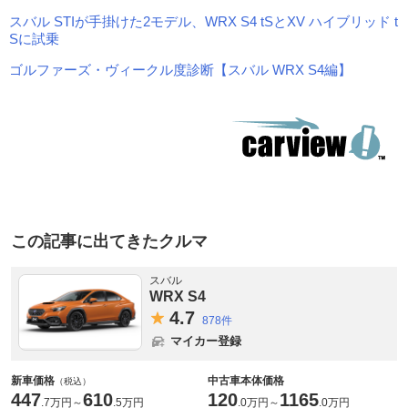
スバル STIが手掛けた2モデル、WRX S4 tSとXV ハイブリッド t
Sに試乗
ゴルファーズ・ヴィークル度診断【スバル WRX S4編】
この記事に出てきたクルマ
スバル
WRX S4
4.
7
878件
マイカー登録
新車価格
中古車本体価格
（税込）
447
610
120
1165
.
7万円
～
.
5万円
.
0万円
～
.
0万円