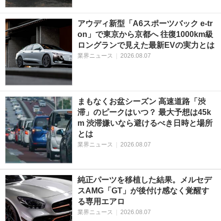
アウディ新型「A6スポーツバック e-tr
on」で東京から京都へ 往復1000km級
ロングランで見えた最新EVの実力とは
業界ニュース
|
2026.08.07
まもなくお盆シーズン 高速道路「渋
滞」のピークはいつ？ 最大予想は45k
m 渋滞嫌いなら避けるべき日時と場所
とは
業界ニュース
|
2026.08.07
純正パーツを移植した結果。メルセデ
スAMG「GT」が後付け感なく覚醒す
る専用エアロ
業界ニュース
|
2026.08.07