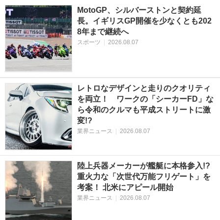
MotoGP、シルバーストンと契約延
長。イギリスGP開催を少なくとも202
8年まで継続へ
スポーツ
|
2026.08.07
レトロなデザインと走りのクオリティ
を両立！ ワークの「シーカーFD」な
ら令和のクルマも平成ストリートに激
変!?
業界ニュース
|
2026.08.07
陸上兵器メーカーが艦艇に本格参入!?
重火力な「次世代万能フリゲート」を
考案！ 北米にアピール開始
業界ニュース
|
2026.08.07