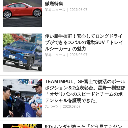
徹底特集
業界ニュース
|
2026.08.07
使い勝手抜群！安心してロングドライ
ブができるスバルの電動SUV「トレイ
ルシーカー」の魅力
業界ニュース
|
2026.08.07
TEAM IMPUL、SF富士で復活のポール
ポジション＆2位表彰台。星野一樹監督
「オサリバンのスピードとチームのポ
テンシャルを証明できた」
スポーツ
|
2026.08.07
90’sホンダが放った「どう見てもヤン