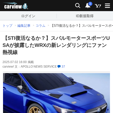
carview!
検索
通知
i
ログイン
ID新規取得
トップ
編集記事
コラム
【STI復活なるか？】スバルモータースポ
【STI復活なるか？】スバルモータースポーツU
SAが披露したWRXの新レンダリングにファン
熱視線
2025.07.02 16:00
掲載
carview! 文：APOLLO NEWS SERVICE
37