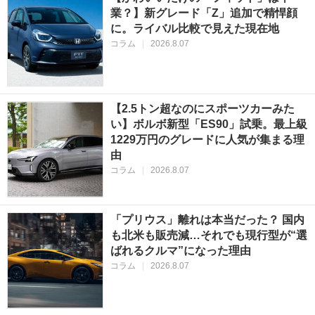
業？】新グレード「Z」追加で精悍顔
に。ライバル比較で見えた現在地
コラム
|
2026.8.07
【2.5トン超なのにスポーツカーみた
い】ボルボ新型「ES90」試乗。最上級
1229万円のグレードに人気が集まる理
由
コラム
|
2026.8.07
「プリウス」離れは本当だった？ 国内
も北米も販売減…それでも現行型が“選
ばれるクルマ”になった理由
コラム
|
2026.8.07