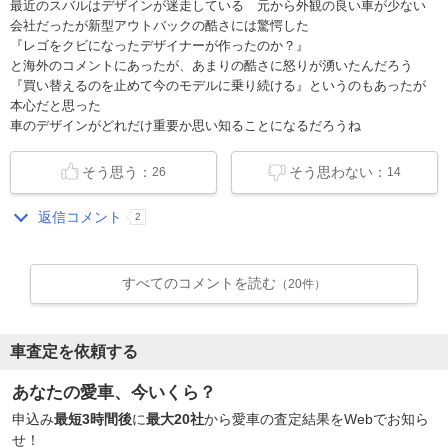
最近のスバルはデザインが迷走している 元から外観の良い車が少ない
会社だったが新型アウトバックの酷さには驚愕した
『レゴをクビになったデザイナーが作ったのか？』
と海外のコメントにあったが、あまりの酷さに怒りが湧いたんだろう
『買い替えるのを止めて今のモデルに乗り続ける』というのもあったが
本心だと思った
車のデザインがどれだけ重要か思い知ることになるだろうね
そう思う：
そう思わない：
26
14
返信コメント
2
すべてのコメントを読む
（20件）
車査定を依頼する
あなたの愛車、今いくら？
申込み
最短3時間後
に
最大20社
から愛車の査定結果をWebでお知ら
せ！