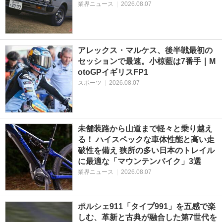
業界ニュース
|
2026.08.07
アレックス・マルケス、後半戦最初の
セッションで最速。小椋藍は7番手｜M
otoGPイギリスFP1
スポーツ
|
2026.08.07
未舗装路から山道まで軽々と乗り越え
る！ ハイスペックな車体性能と高い走
破性を備え 狭所の多い日本のトレイル
に最適な「マウンテンバイク」3選
業界ニュース
|
2026.08.07
ポルシェ911「タイプ991」を五感で楽
しむ、革新と古典が融合した第7世代を