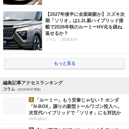
【2027年後半に全面刷新か】スズキ次
期「ソリオ」は1.2L新ハイブリッド搭
載で2026年秋のルーミーHV化を跳ね
返せるか？
コラム
|
2026.8.07
もっと見る
編集記事アクセスランキング
コラム
(2026/08/07更新)
1
「ルーミー」もう安泰じゃない？ ホンダ
「N-BOX」譲りの新型トールワゴン投入へ。
次世代ハイブリッドで「ソリオ」にも対抗か
2026.08.07