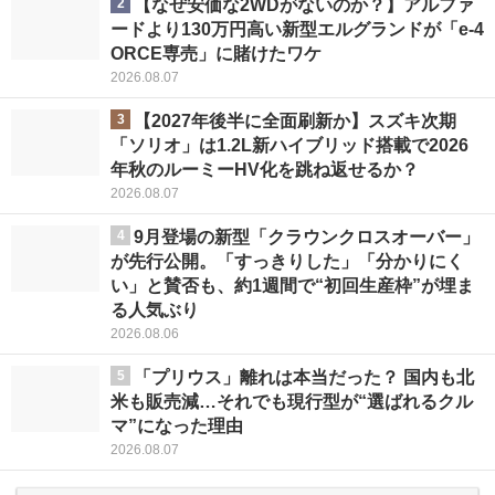
2
【なぜ安価な2WDがないのか？】アルファ
ードより130万円高い新型エルグランドが「e-4
ORCE専売」に賭けたワケ
2026.08.07
3
【2027年後半に全面刷新か】スズキ次期
「ソリオ」は1.2L新ハイブリッド搭載で2026
年秋のルーミーHV化を跳ね返せるか？
2026.08.07
4
9月登場の新型「クラウンクロスオーバー」
が先行公開。「すっきりした」「分かりにく
い」と賛否も、約1週間で“初回生産枠”が埋ま
る人気ぶり
2026.08.06
5
「プリウス」離れは本当だった？ 国内も北
米も販売減…それでも現行型が“選ばれるクル
マ”になった理由
2026.08.07