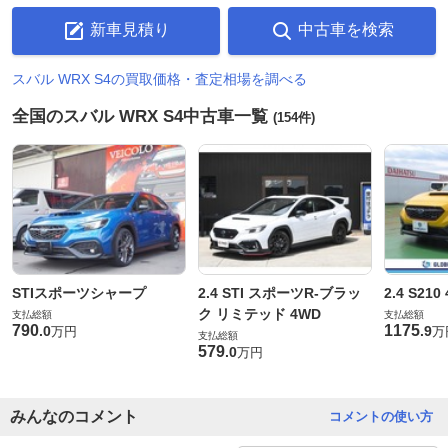
新車見積り
中古車を検索
スバル WRX S4の買取価格・査定相場を調べる
全国のスバル WRX S4中古車一覧
(154件)
STIスポーツシャープ
2.4 STI スポーツR-ブラッ
2.4 S210
ク リミテッド 4WD
支払総額
支払総額
790
1175
.
0
.
9
万円
万
支払総額
579
.
0
万円
みんなのコメント
コメントの使い方