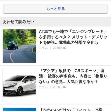
もっと見る
あわせて読みたい
AT車でも平地で「エンジンブレーキ」
を多用するべき？ メリット・デメリッ
トを解説…電動車の登場で変化も
コラム
|
2026.8.07
「アクア」改良で「GRスポーツ」復
活！ 歓喜の声多数も、内容に「物足り
ない」の意見…人気回復なるか？
コラム
|
2026.8.07
【かわいいだけの「フィット」は卒