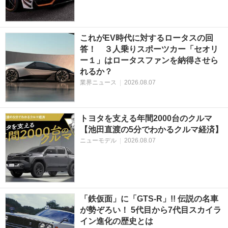
これがEV時代に対するロータスの回
答！ ３人乗りスポーツカー「セオリ
ー１」はロータスファンを納得させら
れるか？
業界ニュース
|
2026.08.07
トヨタを支える年間2000台のクルマ
【池田直渡の5分でわかるクルマ経済】
ニューモデル
|
2026.08.07
「鉄仮面」に「GTS-R」!! 伝説の名車
が勢ぞろい！ 5代目から7代目スカイラ
イン進化の歴史とは