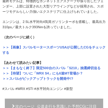
最終モデルは、特徴的なボンネットエアスクープや張り出したフェ
ンダー、上部に設置された大型リアウイングなどが採用され、スポ
ーツモデルらしい力強いエクステリアに仕上げられていました。
エンジンは、2.5L水平対向4気筒ガソリンターボを搭載し、最高出力
310ps／最大トルク393Nmを誇っていました。
（次のページに続く）
＞＞【画像】スバルモータースポーツUSAが公開したCGをチェック
する
【あわせて読みたい記事】
＞＞【まもなく終了】限定500台のスバル「S210」抽選締切迫る
＞＞【待望】ついに「WRX S4」にも6速MT登場か？
＞＞スバルがピックアップトラックを開発中!?
#スバル #WRX #STI #水平対向エンジン #新型
次のページ
公道走行を意識した予想CGに注目