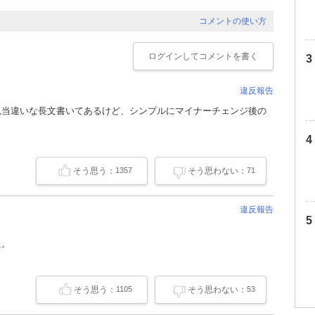
コメントの使い方
ログイン
してコメントを書く
違反報告
見当違いな長文書いてあるけど、シンプルにマイナーチェンジ後の
そう思う：
そう思わない：
1357
71
違反報告
。
た。
そう思う：
そう思わない：
1105
53