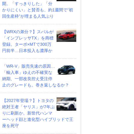
開。「すっきりした」「分
かりにくい」と賛否も、約1週間で“初
回生産枠”が埋まる人気ぶり
【WRXの弟分？】スバルが
「インプレッサTX」を商標
登録。ターボ×MTで300万
円前半…日本投入も濃厚か
「WR-V」販売失速の原因…
「輸入車」ゆえの不確実な
納期、一部改良控え受注停
止のグレードも。巻き返しなるか？
【2027年登場？】トヨタの
絶対王者「ヤリス」が7年ぶ
りに刷新か。新世代ハンマ
ーヘッド顔と進化型ハイブリッドで王
座を死守