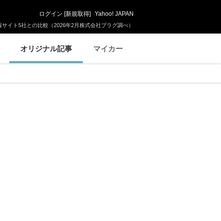
ログイン
[
新規取得
]
Yahoo! JAPAN
サイト5社との比較（2026年2月株式会社プラグ調べ）
オリジナル記事
マイカー