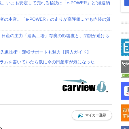
。いまも安定して売れる秘訣は「e-POWER」と“爆速納
の本音。「e-POWER」の走りが高評価…でも内装の質
？ 日産の主力「追浜工場」存廃の影響度と、閉鎖が避けら
る。先進技術・運転サポートも魅力【購入ガイド】
ラムを書いていたら俄に今の日産車が気になった
マイカー登録
ト