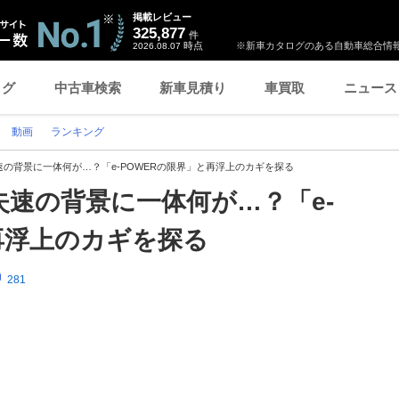
掲載レビュー
325,877
件
時点
※新車カタログのある自動車総合情報
2026.08.07
ログ
中古車検索
新車見積り
車買取
ニュース
動画
ランキング
の背景に一体何が…？「e-POWERの限界」と再浮上のカギを探る
速の背景に一体何が…？「e-
再浮上のカギを探る
281