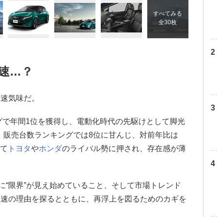
すべてみる
全30枚
速…？
失速気味だ。
ングで年間1位を獲得し、電動化時代の先駆けとして脚光
月）販売台数ランキングでは8位に甘んじ、対前年比は
きて
トヨタ
や
ホンダ
のライバル勢に押され、存在感が薄
Rに“限界”が見え始めていること、そして市場トレンド
失速の理由を探るとともに、再浮上を図るためのカギを