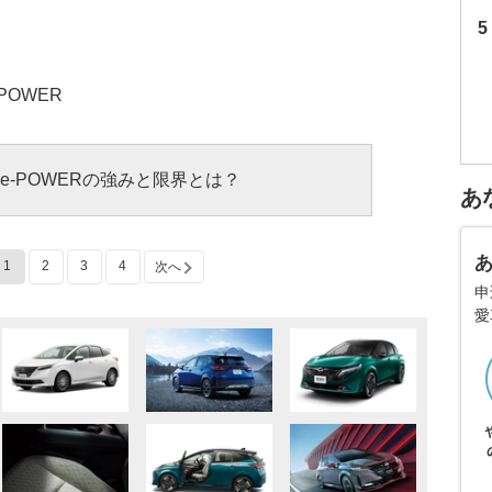
POWER
e-POWERの強みと限界とは？
あ
1
2
3
4
次へ
申
愛