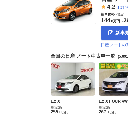
4.
2
1,297
新車価格
（税込）
144
2
.
8万円
～
新車
日産 ノートの
全国の日産 ノート中古車一覧
(5,89
1.2 X
1.2 X FOUR 4
支払総額
支払総額
255
.
267
.
0
1
万円
万円