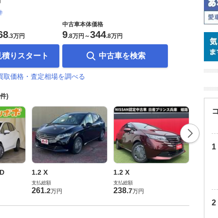
件
中古車本体価格
68
9
344
.
3万円
.
8万円
～
.
8万円
見積りスタート
中古車を検索
買取価格・査定相場を調べる
1件)
1.2 X
WD
1.2 X
1.2 X
支払総額
支払総額
支払総額
217
.
6
261
.
238
.
2
7
万円
万円