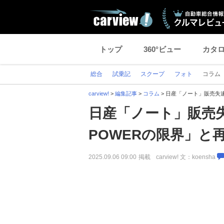
トップ
360°ビュー
カタ
総合
試乗記
スクープ
フォト
コラム
carview!
>
編集記事
>
コラム
>
日産「ノート」販売失速
日産「ノート」販売失
POWERの限界」と
2025.09.06 09:00
掲載
carview! 文：koensha