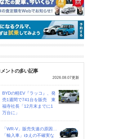
コメントの多い記事
2026.08.07更新
BYDの軽EV『ラッコ』、発
売1週間で741台を販売 東
福寺社長「12月末までに1
1.2 X
1.2 X
万台に」
支払総額
支払総額
252
.
240
.
8
7
万円
万円
万円
「WR-V」販売失速の原因…
「輸入車」ゆえの不確実な