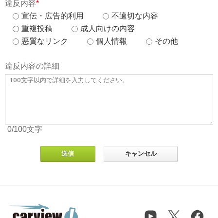
違反内容
*
宣伝・広告的利用
不適切な内容
重複投稿
成人向けの内容
悪質なリンク
個人情報
その他
違反内容の詳細
0
/100
文字