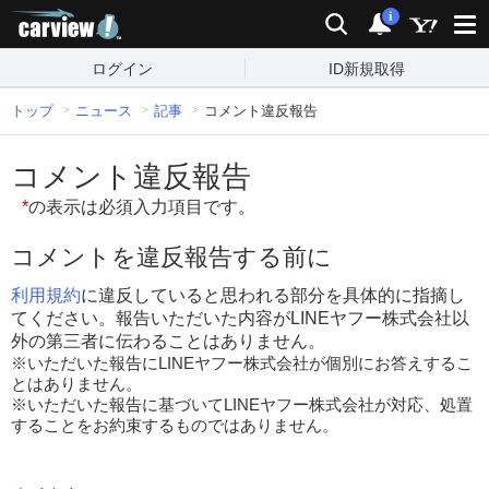
carview!
検索
通知
i
ログイン
ID新規取得
トップ
ニュース
記事
コメント違反報告
コメント違反報告
*
の表示は必須入力項目です。
コメントを違反報告する前に
利用規約
に違反していると思われる部分を具体的に指摘し
てください。報告いただいた内容がLINEヤフー株式会社以
外の第三者に伝わることはありません。
※いただいた報告にLINEヤフー株式会社が個別にお答えするこ
とはありません。
※いただいた報告に基づいてLINEヤフー株式会社が対応、処置
することをお約束するものではありません。