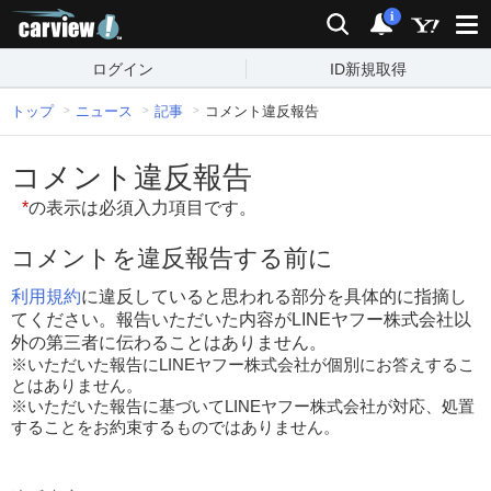
carview!
検索
通知
i
ログイン
ID新規取得
トップ
ニュース
記事
コメント違反報告
コメント違反報告
*
の表示は必須入力項目です。
コメントを違反報告する前に
利用規約
に違反していると思われる部分を具体的に指摘し
てください。報告いただいた内容がLINEヤフー株式会社以
外の第三者に伝わることはありません。
※いただいた報告にLINEヤフー株式会社が個別にお答えするこ
とはありません。
※いただいた報告に基づいてLINEヤフー株式会社が対応、処置
することをお約束するものではありません。