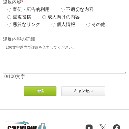
違反内容
*
宣伝・広告的利用
不適切な内容
重複投稿
成人向けの内容
悪質なリンク
個人情報
その他
違反内容の詳細
0
/100
文字