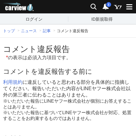
carview!
検索
通知
i
ログイン
ID新規取得
トップ
ニュース
記事
コメント違反報告
コメント違反報告
*
の表示は必須入力項目です。
コメントを違反報告する前に
利用規約
に違反していると思われる部分を具体的に指摘し
てください。報告いただいた内容がLINEヤフー株式会社以
外の第三者に伝わることはありません。
※いただいた報告にLINEヤフー株式会社が個別にお答えするこ
とはありません。
※いただいた報告に基づいてLINEヤフー株式会社が対応、処置
することをお約束するものではありません。