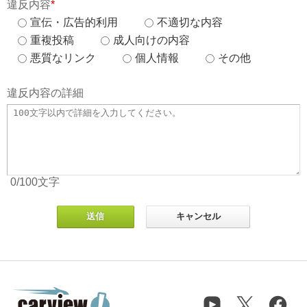
違反内容
*
宣伝・広告的利用
不適切な内容
重複投稿
成人向けの内容
悪質なリンク
個人情報
その他
違反内容の詳細
0
/100
文字