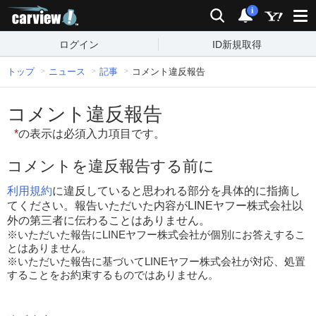
carview!
検索
通知
i
ログイン
ID新規取得
トップ
ニュース
記事
コメント違反報告
コメント違反報告
*
の表示は必須入力項目です。
コメントを違反報告する前に
利用規約
に違反していると思われる部分を具体的に指摘し
てください。報告いただいた内容がLINEヤフー株式会社以
外の第三者に伝わることはありません。
※いただいた報告にLINEヤフー株式会社が個別にお答えするこ
とはありません。
※いただいた報告に基づいてLINEヤフー株式会社が対応、処置
することをお約束するものではありません。