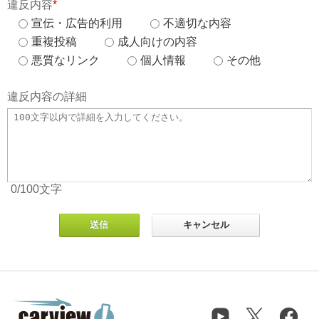
違反内容
*
宣伝・広告的利用
不適切な内容
重複投稿
成人向けの内容
悪質なリンク
個人情報
その他
違反内容の詳細
0
/100
文字