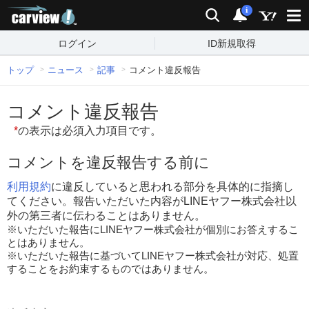
carview!
検索
通知
i
ログイン
ID新規取得
トップ
ニュース
記事
コメント違反報告
コメント違反報告
*
の表示は必須入力項目です。
コメントを違反報告する前に
利用規約
に違反していると思われる部分を具体的に指摘し
てください。報告いただいた内容がLINEヤフー株式会社以
外の第三者に伝わることはありません。
※いただいた報告にLINEヤフー株式会社が個別にお答えするこ
とはありません。
※いただいた報告に基づいてLINEヤフー株式会社が対応、処置
することをお約束するものではありません。