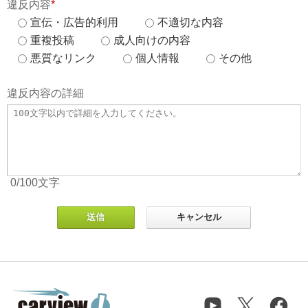
違反内容
*
宣伝・広告的利用
不適切な内容
重複投稿
成人向けの内容
悪質なリンク
個人情報
その他
違反内容の詳細
0
/100
文字