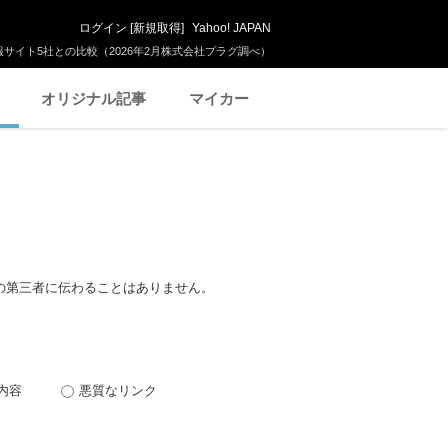
ログイン
[
新規取得
]
Yahoo! JAPAN
サイト5社との比較（2026年2月株式会社プラグ調べ）
オリジナル記事
マイカー
の第三者に伝わることはありません。
内容
悪質なリンク