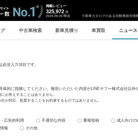
掲載レビュー
325,972
件
時点
※新車カタログのある自動車総合情報
2026.08.09
ログ
中古車検索
新車見積り
車買取
ニュース
は必須入力項目です。
具体的に指摘してください。報告いただいた内容がLINEヤフー株式会社以外
個別にお答えすることはありません。
式会社が対応、処置することをお約束するものではありません。
・広告的利用
不適切な内容
重複投稿
成人向けの
情報
その他