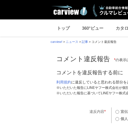
トップ
360°ビュー
カタ
carview!
>
ニュース
>
記事
>
コメント違反報告
コメント違反報告
*
の表示
コメントを違反報告する前に
利用規約
に違反していると思われる部分を
※いただいた報告にLINEヤフー株式会社が
※いただいた報告に基づいてLINEヤフー株
違反内容
*
宣伝
個人