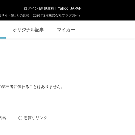
ログイン
[
新規取得
]
Yahoo! JAPAN
サイト5社との比較（2026年2月株式会社プラグ調べ）
オリジナル記事
マイカー
の第三者に伝わることはありません。
内容
悪質なリンク