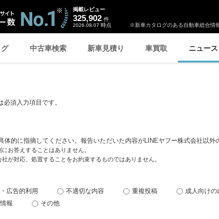
掲載レビュー
325,902
件
時点
※新車カタログのある自動車総合情報
2026.08.07
ログ
中古車検索
新車見積り
車買取
ニュース
は必須入力項目です。
具体的に指摘してください。報告いただいた内容がLINEヤフー株式会社以外
個別にお答えすることはありません。
式会社が対応、処置することをお約束するものではありません。
・広告的利用
不適切な内容
重複投稿
成人向けの
情報
その他