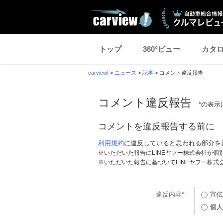
トップ
360°ビュー
カタ
carview!
>
ニュース
>
記事
>
コメント違反報告
コメント違反報告
*
の表示
コメントを違反報告する前に
利用規約
に違反していると思われる部分を
※いただいた報告にLINEヤフー株式会社が
※いただいた報告に基づいてLINEヤフー株
違反内容
*
宣伝
個人