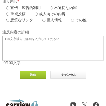
違反内容
*
宣伝・広告的利用
不適切な内容
重複投稿
成人向けの内容
悪質なリンク
個人情報
その他
違反内容の詳細
0
/100
文字