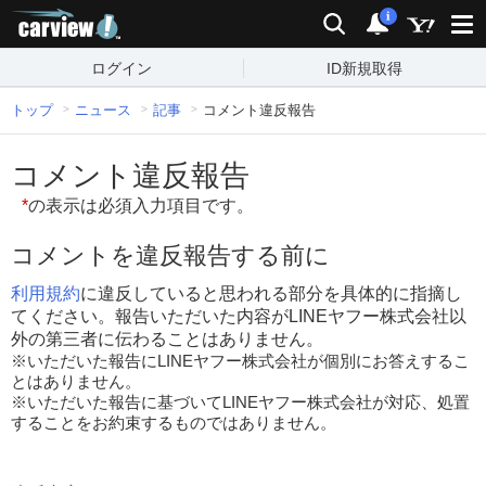
carview!
検索
通知
i
ログイン
ID新規取得
トップ
ニュース
記事
コメント違反報告
コメント違反報告
*
の表示は必須入力項目です。
コメントを違反報告する前に
利用規約
に違反していると思われる部分を具体的に指摘し
てください。報告いただいた内容がLINEヤフー株式会社以
外の第三者に伝わることはありません。
※いただいた報告にLINEヤフー株式会社が個別にお答えするこ
とはありません。
※いただいた報告に基づいてLINEヤフー株式会社が対応、処置
することをお約束するものではありません。