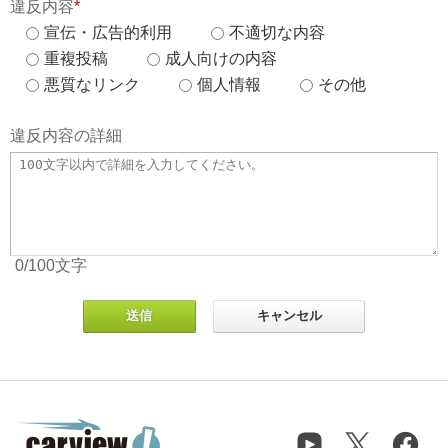
違反内容
*
宣伝・広告的利用
不適切な内容
重複投稿
成人向けの内容
悪質なリンク
個人情報
その他
違反内容の詳細
0
/100
文字