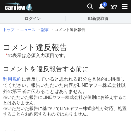
carview!
検索
通知
i
ログイン
ID新規取得
トップ
ニュース
記事
コメント違反報告
コメント違反報告
*
の表示は必須入力項目です。
コメントを違反報告する前に
利用規約
に違反していると思われる部分を具体的に指摘し
てください。報告いただいた内容がLINEヤフー株式会社以
外の第三者に伝わることはありません。
※いただいた報告にLINEヤフー株式会社が個別にお答えするこ
とはありません。
※いただいた報告に基づいてLINEヤフー株式会社が対応、処置
することをお約束するものではありません。