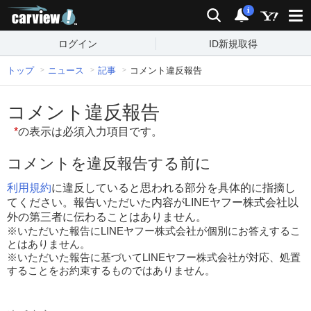
carview!
検索
通知
i
ログイン
ID新規取得
トップ
ニュース
記事
コメント違反報告
コメント違反報告
*
の表示は必須入力項目です。
コメントを違反報告する前に
利用規約
に違反していると思われる部分を具体的に指摘し
てください。報告いただいた内容がLINEヤフー株式会社以
外の第三者に伝わることはありません。
※いただいた報告にLINEヤフー株式会社が個別にお答えするこ
とはありません。
※いただいた報告に基づいてLINEヤフー株式会社が対応、処置
することをお約束するものではありません。