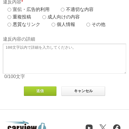
違反内容
*
宣伝・広告的利用
不適切な内容
重複投稿
成人向けの内容
悪質なリンク
個人情報
その他
違反内容の詳細
0
/100
文字