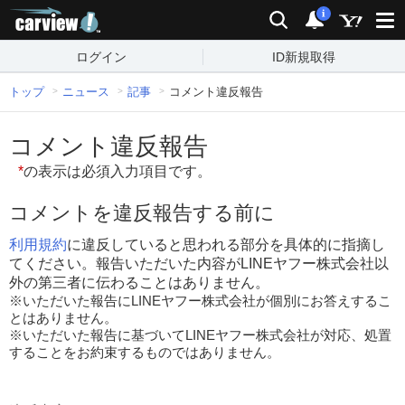
carview!
検索
通知
i
ログイン
ID新規取得
トップ
ニュース
記事
コメント違反報告
コメント違反報告
*
の表示は必須入力項目です。
コメントを違反報告する前に
利用規約
に違反していると思われる部分を具体的に指摘し
てください。報告いただいた内容がLINEヤフー株式会社以
外の第三者に伝わることはありません。
※いただいた報告にLINEヤフー株式会社が個別にお答えするこ
とはありません。
※いただいた報告に基づいてLINEヤフー株式会社が対応、処置
することをお約束するものではありません。