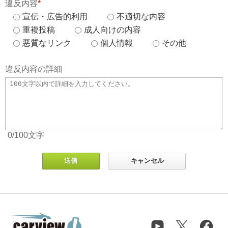
違反内容
*
宣伝・広告的利用
不適切な内容
重複投稿
成人向けの内容
悪質なリンク
個人情報
その他
違反内容の詳細
0
/100
文字