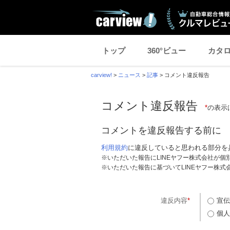
トップ
360°ビュー
カタ
carview!
>
ニュース
>
記事
>
コメント違反報告
コメント違反報告
*
の表示
コメントを違反報告する前に
利用規約
に違反していると思われる部分を
※いただいた報告にLINEヤフー株式会社が
※いただいた報告に基づいてLINEヤフー株
違反内容
*
宣伝
個人