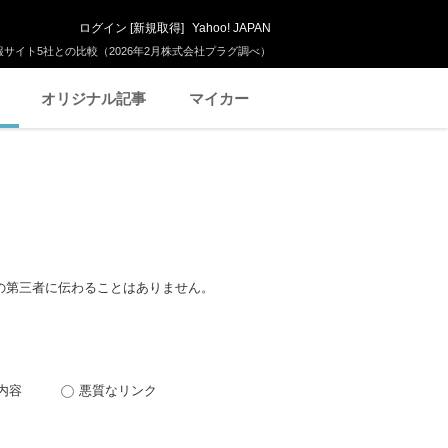
ログイン
[
新規取得
]
Yahoo! JAPAN
サイト5社との比較（2026年2月株式会社プラグ調べ）
オリジナル記事
マイカー
の第三者に伝わることはありません。
内容
悪質なリンク