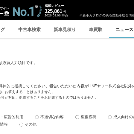
掲載レビュー
325,861
件
時点
※新車カタログのある自動車総合情報
2026.08.06
ログ
中古車検索
新車見積り
車買取
ニュース
は必須入力項目です。
具体的に指摘してください。報告いただいた内容がLINEヤフー株式会社以外
個別にお答えすることはありません。
式会社が対応、処置することをお約束するものではありません。
・広告的利用
不適切な内容
重複投稿
成人向けの
情報
その他