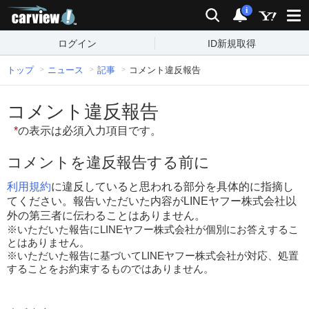
carview!
検索
通知
i
ログイン
ID新規取得
トップ
ニュース
記事
コメント違反報告
コメント違反報告
*
の表示は必須入力項目です。
コメントを違反報告する前に
利用規約
に違反していると思われる部分を具体的に指摘し
てください。報告いただいた内容がLINEヤフー株式会社以
外の第三者に伝わることはありません。
※いただいた報告にLINEヤフー株式会社が個別にお答えするこ
とはありません。
※いただいた報告に基づいてLINEヤフー株式会社が対応、処置
することをお約束するものではありません。