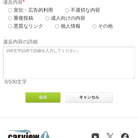
違反内容
*
宣伝・広告的利用
不適切な内容
重複投稿
成人向けの内容
悪質なリンク
個人情報
その他
違反内容の詳細
0
/100
文字