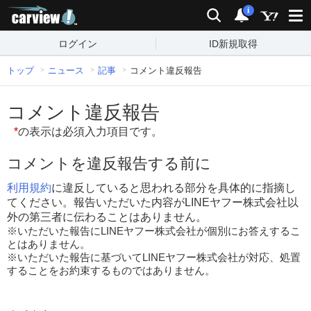
carview!
検索
通知
i
ログイン
ID新規取得
トップ
ニュース
記事
コメント違反報告
コメント違反報告
*
の表示は必須入力項目です。
コメントを違反報告する前に
利用規約
に違反していると思われる部分を具体的に指摘し
てください。報告いただいた内容がLINEヤフー株式会社以
外の第三者に伝わることはありません。
※いただいた報告にLINEヤフー株式会社が個別にお答えするこ
とはありません。
※いただいた報告に基づいてLINEヤフー株式会社が対応、処置
することをお約束するものではありません。