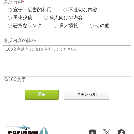
違反内容
*
宣伝・広告的利用
不適切な内容
重複投稿
成人向けの内容
悪質なリンク
個人情報
その他
違反内容の詳細
0
/100
文字