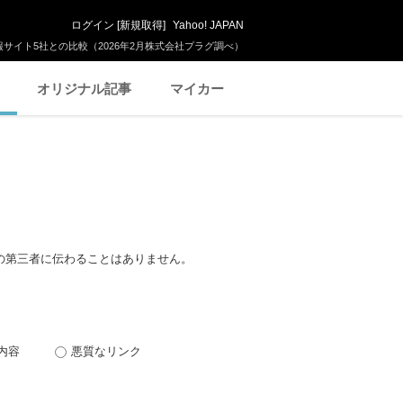
ログイン
[
新規取得
]
Yahoo! JAPAN
サイト5社との比較（2026年2月株式会社プラグ調べ）
オリジナル記事
マイカー
の第三者に伝わることはありません。
内容
悪質なリンク