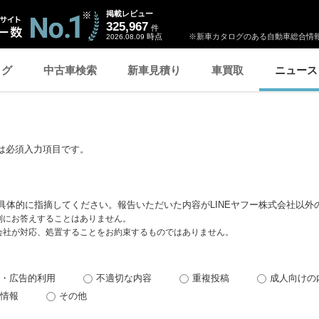
掲載レビュー
325,967
件
時点
※新車カタログのある自動車総合情報
2026.08.09
ログ
中古車検索
新車見積り
車買取
ニュース
は必須入力項目です。
具体的に指摘してください。報告いただいた内容がLINEヤフー株式会社以外
個別にお答えすることはありません。
式会社が対応、処置することをお約束するものではありません。
・広告的利用
不適切な内容
重複投稿
成人向けの
情報
その他