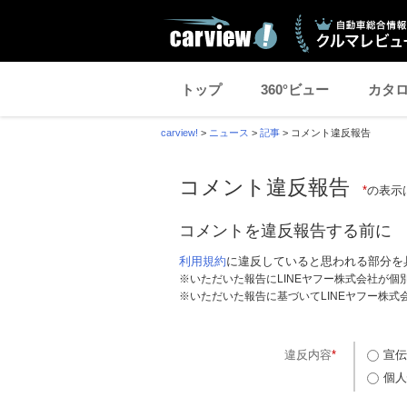
トップ
360°ビュー
カタ
carview!
>
ニュース
>
記事
>
コメント違反報告
コメント違反報告
*
の表示
コメントを違反報告する前に
利用規約
に違反していると思われる部分を
※いただいた報告にLINEヤフー株式会社が
※いただいた報告に基づいてLINEヤフー株
違反内容
*
宣伝
個人