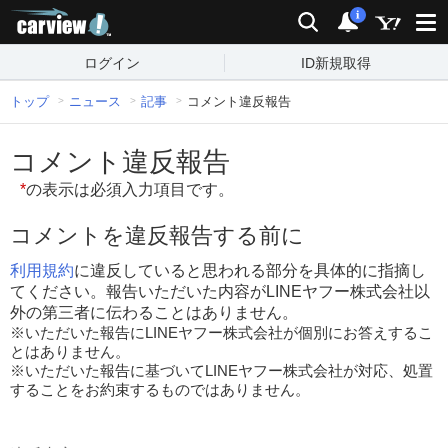
carview!
検索
通知
i
ログイン
ID新規取得
トップ
ニュース
記事
コメント違反報告
コメント違反報告
*
の表示は必須入力項目です。
コメントを違反報告する前に
利用規約
に違反していると思われる部分を具体的に指摘し
てください。報告いただいた内容がLINEヤフー株式会社以
外の第三者に伝わることはありません。
※いただいた報告にLINEヤフー株式会社が個別にお答えするこ
とはありません。
※いただいた報告に基づいてLINEヤフー株式会社が対応、処置
することをお約束するものではありません。