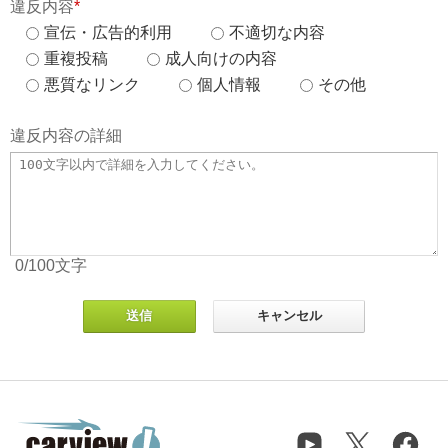
違反内容
*
宣伝・広告的利用
不適切な内容
重複投稿
成人向けの内容
悪質なリンク
個人情報
その他
違反内容の詳細
0
/100
文字