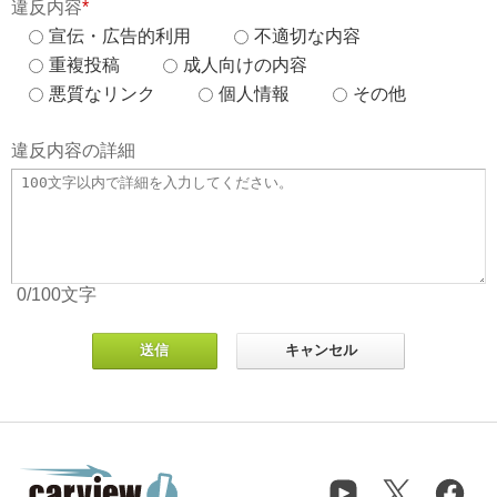
違反内容
*
宣伝・広告的利用
不適切な内容
重複投稿
成人向けの内容
悪質なリンク
個人情報
その他
違反内容の詳細
0
/100
文字