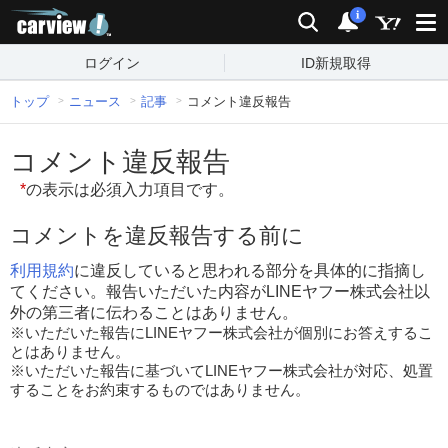
carview!
検索
通知
i
ログイン
ID新規取得
トップ
ニュース
記事
コメント違反報告
コメント違反報告
*
の表示は必須入力項目です。
コメントを違反報告する前に
利用規約
に違反していると思われる部分を具体的に指摘し
てください。報告いただいた内容がLINEヤフー株式会社以
外の第三者に伝わることはありません。
※いただいた報告にLINEヤフー株式会社が個別にお答えするこ
とはありません。
※いただいた報告に基づいてLINEヤフー株式会社が対応、処置
することをお約束するものではありません。