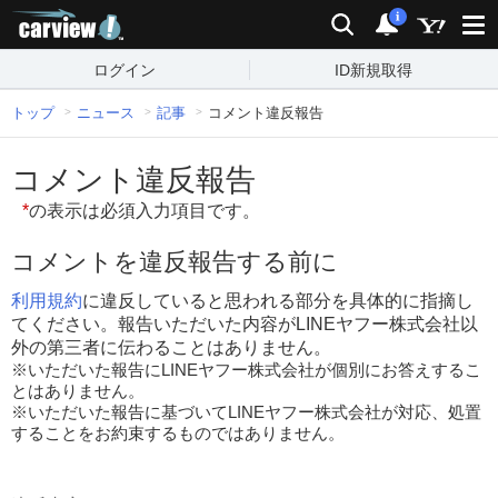
carview!
検索
通知
i
ログイン
ID新規取得
トップ
ニュース
記事
コメント違反報告
コメント違反報告
*
の表示は必須入力項目です。
コメントを違反報告する前に
利用規約
に違反していると思われる部分を具体的に指摘し
てください。報告いただいた内容がLINEヤフー株式会社以
外の第三者に伝わることはありません。
※いただいた報告にLINEヤフー株式会社が個別にお答えするこ
とはありません。
※いただいた報告に基づいてLINEヤフー株式会社が対応、処置
することをお約束するものではありません。