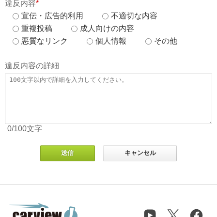
違反内容
*
宣伝・広告的利用
不適切な内容
重複投稿
成人向けの内容
悪質なリンク
個人情報
その他
違反内容の詳細
0
/100
文字