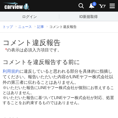
carview!
検索
通知
i
ログイン
ID新規取得
トップ
ニュース
記事
コメント違反報告
コメント違反報告
*
の表示は必須入力項目です。
コメントを違反報告する前に
利用規約
に違反していると思われる部分を具体的に指摘し
てください。報告いただいた内容がLINEヤフー株式会社以
外の第三者に伝わることはありません。
※いただいた報告にLINEヤフー株式会社が個別にお答えするこ
とはありません。
※いただいた報告に基づいてLINEヤフー株式会社が対応、処置
することをお約束するものではありません。