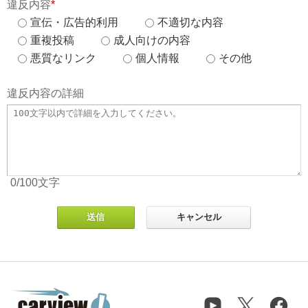
違反内容
*
宣伝・広告的利用
不適切な内容
重複投稿
成人向けの内容
悪質なリンク
個人情報
その他
違反内容の詳細
0
/100
文字