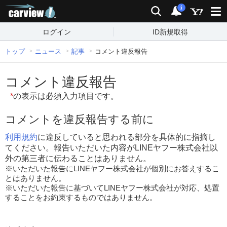
carview!
検索
通知
i
ログイン
ID新規取得
トップ
ニュース
記事
コメント違反報告
コメント違反報告
*
の表示は必須入力項目です。
コメントを違反報告する前に
利用規約
に違反していると思われる部分を具体的に指摘し
てください。報告いただいた内容がLINEヤフー株式会社以
外の第三者に伝わることはありません。
※いただいた報告にLINEヤフー株式会社が個別にお答えするこ
とはありません。
※いただいた報告に基づいてLINEヤフー株式会社が対応、処置
することをお約束するものではありません。