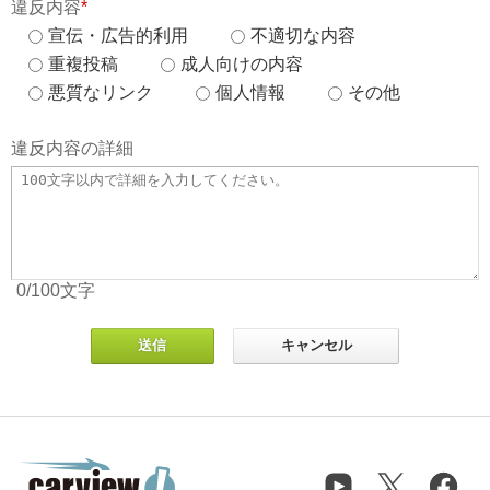
違反内容
*
宣伝・広告的利用
不適切な内容
重複投稿
成人向けの内容
悪質なリンク
個人情報
その他
違反内容の詳細
0
/100
文字