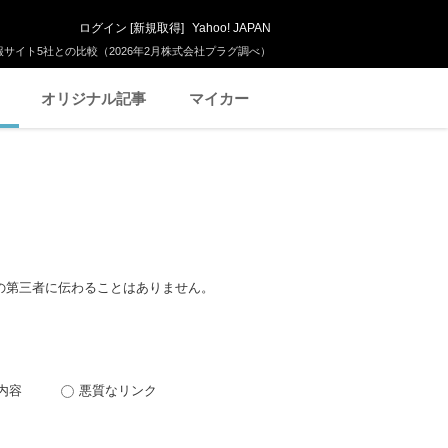
ログイン
[
新規取得
]
Yahoo! JAPAN
サイト5社との比較（2026年2月株式会社プラグ調べ）
オリジナル記事
マイカー
の第三者に伝わることはありません。
内容
悪質なリンク