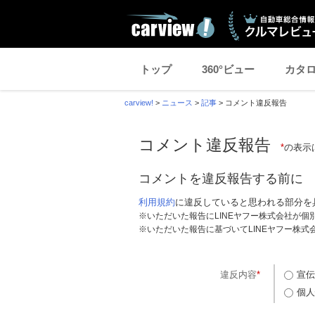
トップ
360°ビュー
カタ
carview!
>
ニュース
>
記事
>
コメント違反報告
コメント違反報告
*
の表示
コメントを違反報告する前に
利用規約
に違反していると思われる部分を
※いただいた報告にLINEヤフー株式会社が
※いただいた報告に基づいてLINEヤフー株
違反内容
*
宣伝
個人