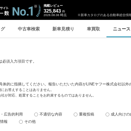
掲載レビュー
325,843
件
時点
※新車カタログのある自動車総合情報
2026.08.06
ログ
中古車検索
新車見積り
車買取
ニュース
は必須入力項目です。
具体的に指摘してください。報告いただいた内容がLINEヤフー株式会社以外
個別にお答えすることはありません。
式会社が対応、処置することをお約束するものではありません。
・広告的利用
不適切な内容
重複投稿
成人向けの
情報
その他