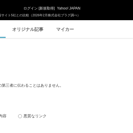
ログイン
[
新規取得
]
Yahoo! JAPAN
サイト5社との比較（2026年2月株式会社プラグ調べ）
オリジナル記事
マイカー
の第三者に伝わることはありません。
内容
悪質なリンク