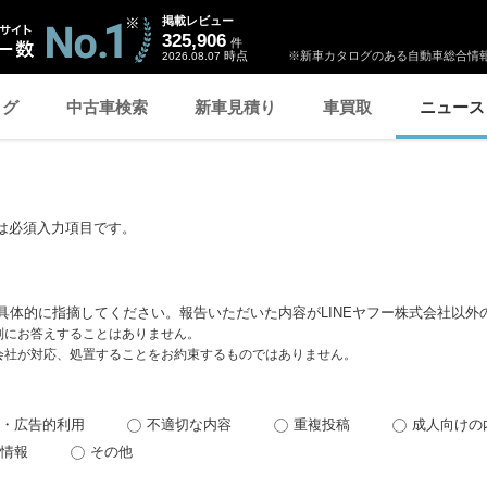
掲載レビュー
325,906
件
時点
※新車カタログのある自動車総合情報
2026.08.07
ログ
中古車検索
新車見積り
車買取
ニュース
は必須入力項目です。
具体的に指摘してください。報告いただいた内容がLINEヤフー株式会社以外
個別にお答えすることはありません。
式会社が対応、処置することをお約束するものではありません。
・広告的利用
不適切な内容
重複投稿
成人向けの
情報
その他