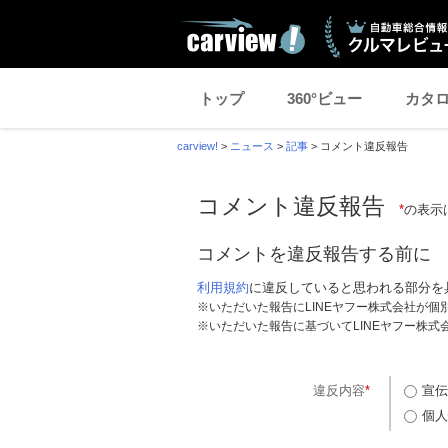
トップ
360°ビュー
カタ
carview!
>
ニュース
>
記事
>
コメント違反報告
コメント違反報告
*
の表示
コメントを違反報告する前に
利用規約
に違反していると思われる部分を
※いただいた報告にLINEヤフー株式会社が
※いただいた報告に基づいてLINEヤフー株
違反内容
*
宣伝
個人