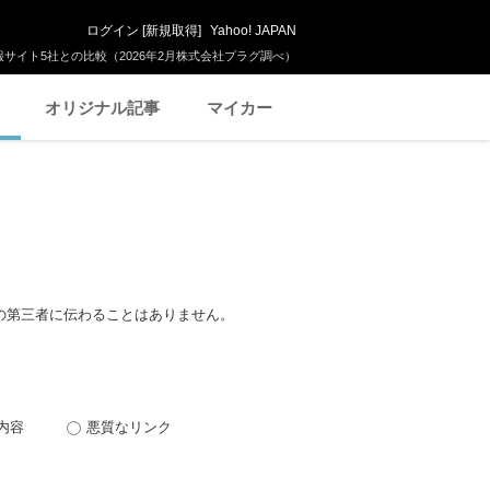
ログイン
[
新規取得
]
Yahoo! JAPAN
サイト5社との比較（2026年2月株式会社プラグ調べ）
オリジナル記事
マイカー
の第三者に伝わることはありません。
内容
悪質なリンク