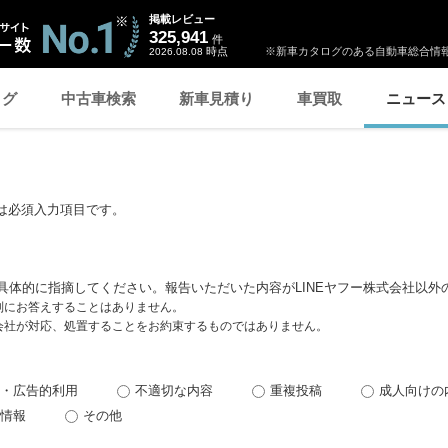
掲載レビュー
325,941
件
時点
※新車カタログのある自動車総合情報
2026.08.08
ログ
中古車検索
新車見積り
車買取
ニュース
は必須入力項目です。
具体的に指摘してください。報告いただいた内容がLINEヤフー株式会社以外
個別にお答えすることはありません。
式会社が対応、処置することをお約束するものではありません。
・広告的利用
不適切な内容
重複投稿
成人向けの
情報
その他