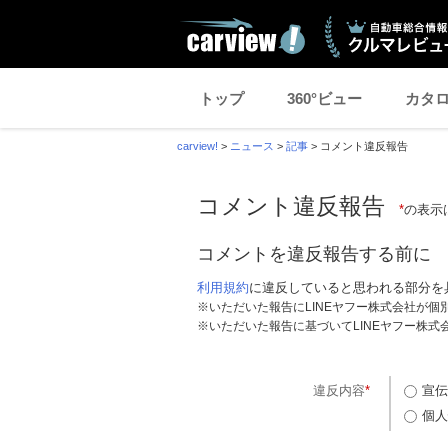
トップ
360°ビュー
カタ
carview!
>
ニュース
>
記事
>
コメント違反報告
コメント違反報告
*
の表示
コメントを違反報告する前に
利用規約
に違反していると思われる部分を
※いただいた報告にLINEヤフー株式会社が
※いただいた報告に基づいてLINEヤフー株
違反内容
*
宣伝
個人