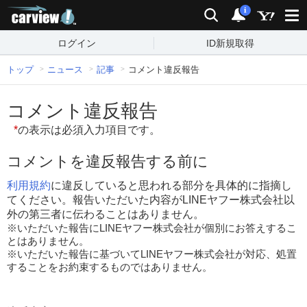
carview!
検索
通知
i
ログイン
ID新規取得
トップ
ニュース
記事
コメント違反報告
コメント違反報告
*
の表示は必須入力項目です。
コメントを違反報告する前に
利用規約
に違反していると思われる部分を具体的に指摘し
てください。報告いただいた内容がLINEヤフー株式会社以
外の第三者に伝わることはありません。
※いただいた報告にLINEヤフー株式会社が個別にお答えするこ
とはありません。
※いただいた報告に基づいてLINEヤフー株式会社が対応、処置
することをお約束するものではありません。