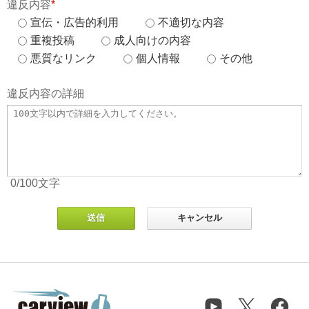
違反内容
*
宣伝・広告的利用
不適切な内容
重複投稿
成人向けの内容
悪質なリンク
個人情報
その他
違反内容の詳細
0
/100
文字