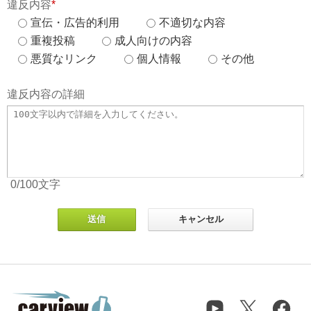
違反内容
*
宣伝・広告的利用
不適切な内容
重複投稿
成人向けの内容
悪質なリンク
個人情報
その他
違反内容の詳細
0
/100
文字