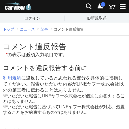
carview!
検索
通知
i
ログイン
ID新規取得
トップ
ニュース
記事
コメント違反報告
コメント違反報告
*
の表示は必須入力項目です。
コメントを違反報告する前に
利用規約
に違反していると思われる部分を具体的に指摘し
てください。報告いただいた内容がLINEヤフー株式会社以
外の第三者に伝わることはありません。
※いただいた報告にLINEヤフー株式会社が個別にお答えするこ
とはありません。
※いただいた報告に基づいてLINEヤフー株式会社が対応、処置
することをお約束するものではありません。