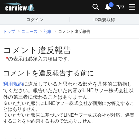
carview!
検索
通知
i
ログイン
ID新規取得
トップ
ニュース
記事
コメント違反報告
コメント違反報告
*
の表示は必須入力項目です。
コメントを違反報告する前に
利用規約
に違反していると思われる部分を具体的に指摘し
てください。報告いただいた内容がLINEヤフー株式会社以
外の第三者に伝わることはありません。
※いただいた報告にLINEヤフー株式会社が個別にお答えするこ
とはありません。
※いただいた報告に基づいてLINEヤフー株式会社が対応、処置
することをお約束するものではありません。