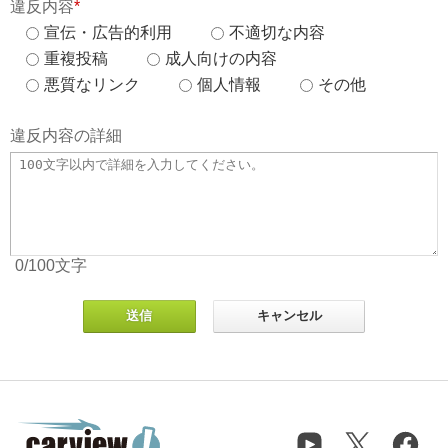
違反内容
*
宣伝・広告的利用
不適切な内容
重複投稿
成人向けの内容
悪質なリンク
個人情報
その他
違反内容の詳細
0
/100
文字