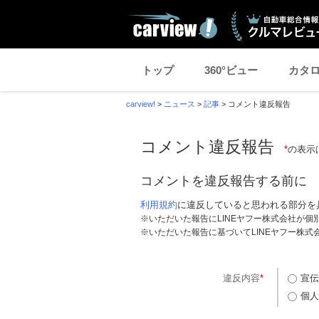
トップ
360°ビュー
カタ
carview!
>
ニュース
>
記事
>
コメント違反報告
コメント違反報告
*
の表示
コメントを違反報告する前に
利用規約
に違反していると思われる部分を
※いただいた報告にLINEヤフー株式会社が
※いただいた報告に基づいてLINEヤフー株
違反内容
*
宣伝
個人