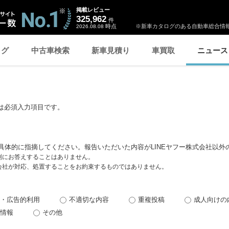
掲載レビュー
325,962
件
時点
※新車カタログのある自動車総合情報
2026.08.08
ログ
中古車検索
新車見積り
車買取
ニュース
は必須入力項目です。
具体的に指摘してください。報告いただいた内容がLINEヤフー株式会社以外
個別にお答えすることはありません。
式会社が対応、処置することをお約束するものではありません。
・広告的利用
不適切な内容
重複投稿
成人向けの
情報
その他