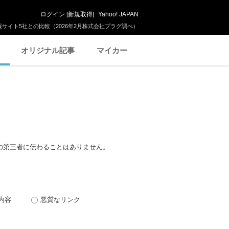
ログイン
[
新規取得
]
Yahoo! JAPAN
サイト5社との比較（2026年2月株式会社プラグ調べ）
オリジナル記事
マイカー
の第三者に伝わることはありません。
内容
悪質なリンク