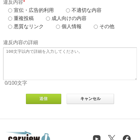
違反内容
*
宣伝・広告的利用
不適切な内容
重複投稿
成人向けの内容
悪質なリンク
個人情報
その他
違反内容の詳細
0
/100
文字