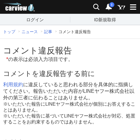
carview!
検索
通知
i
ログイン
ID新規取得
トップ
ニュース
記事
コメント違反報告
コメント違反報告
*
の表示は必須入力項目です。
コメントを違反報告する前に
利用規約
に違反していると思われる部分を具体的に指摘し
てください。報告いただいた内容がLINEヤフー株式会社以
外の第三者に伝わることはありません。
※いただいた報告にLINEヤフー株式会社が個別にお答えするこ
とはありません。
※いただいた報告に基づいてLINEヤフー株式会社が対応、処置
することをお約束するものではありません。