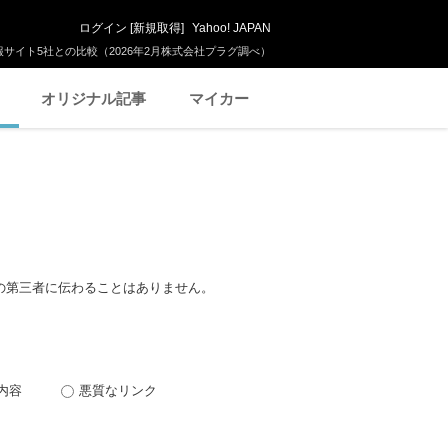
ログイン
[
新規取得
]
Yahoo! JAPAN
サイト5社との比較（2026年2月株式会社プラグ調べ）
オリジナル記事
マイカー
の第三者に伝わることはありません。
内容
悪質なリンク