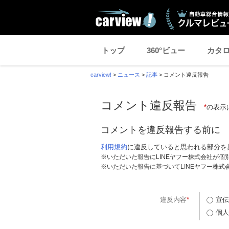
トップ
360°ビュー
カタ
carview!
>
ニュース
>
記事
>
コメント違反報告
コメント違反報告
*
の表示
コメントを違反報告する前に
利用規約
に違反していると思われる部分を
※いただいた報告にLINEヤフー株式会社が
※いただいた報告に基づいてLINEヤフー株
違反内容
*
宣伝
個人