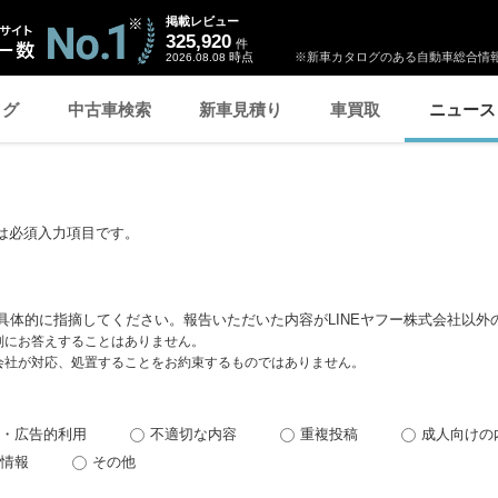
掲載レビュー
325,920
件
時点
※新車カタログのある自動車総合情報
2026.08.08
ログ
中古車検索
新車見積り
車買取
ニュース
は必須入力項目です。
具体的に指摘してください。報告いただいた内容がLINEヤフー株式会社以外
個別にお答えすることはありません。
式会社が対応、処置することをお約束するものではありません。
・広告的利用
不適切な内容
重複投稿
成人向けの
情報
その他