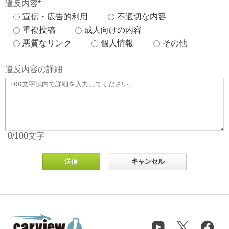
違反内容
*
宣伝・広告的利用
不適切な内容
重複投稿
成人向けの内容
悪質なリンク
個人情報
その他
違反内容の詳細
0
/100
文字