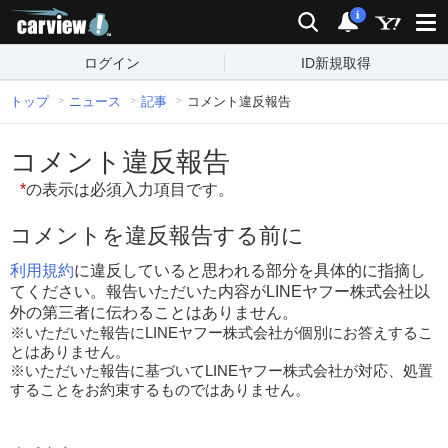
carview!
検索
通知
i
ログイン
ID新規取得
トップ
ニュース
記事
コメント違反報告
コメント違反報告
*
の表示は必須入力項目です。
コメントを違反報告する前に
利用規約
に違反していると思われる部分を具体的に指摘し
てください。報告いただいた内容がLINEヤフー株式会社以
外の第三者に伝わることはありません。
※いただいた報告にLINEヤフー株式会社が個別にお答えするこ
とはありません。
※いただいた報告に基づいてLINEヤフー株式会社が対応、処置
することをお約束するものではありません。