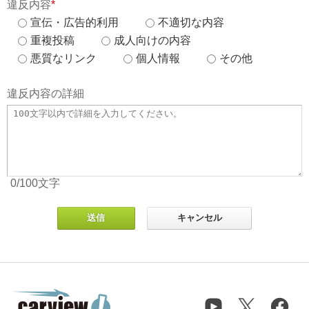
違反内容
*
宣伝・広告的利用
不適切な内容
重複投稿
成人向けの内容
悪質なリンク
個人情報
その他
違反内容の詳細
0
/100
文字