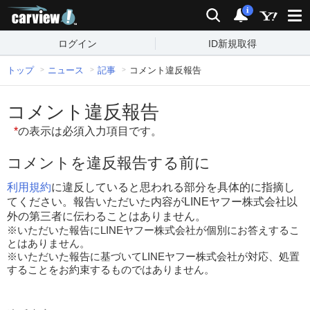
carview!
検索
通知
i
ログイン
ID新規取得
トップ
ニュース
記事
コメント違反報告
コメント違反報告
*
の表示は必須入力項目です。
コメントを違反報告する前に
利用規約
に違反していると思われる部分を具体的に指摘し
てください。報告いただいた内容がLINEヤフー株式会社以
外の第三者に伝わることはありません。
※いただいた報告にLINEヤフー株式会社が個別にお答えするこ
とはありません。
※いただいた報告に基づいてLINEヤフー株式会社が対応、処置
することをお約束するものではありません。