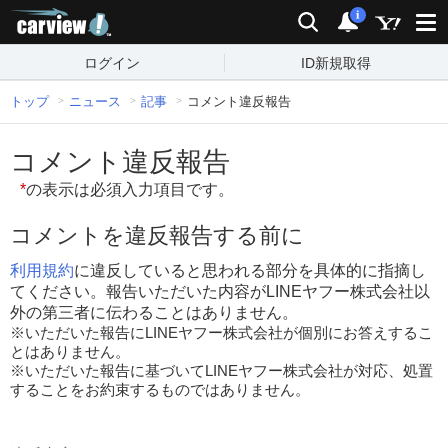
carview!
検索
通知
i
ログイン
ID新規取得
トップ
ニュース
記事
コメント違反報告
コメント違反報告
*
の表示は必須入力項目です。
コメントを違反報告する前に
利用規約
に違反していると思われる部分を具体的に指摘し
てください。報告いただいた内容がLINEヤフー株式会社以
外の第三者に伝わることはありません。
※いただいた報告にLINEヤフー株式会社が個別にお答えするこ
とはありません。
※いただいた報告に基づいてLINEヤフー株式会社が対応、処置
することをお約束するものではありません。