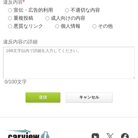
違反内容
*
宣伝・広告的利用
不適切な内容
重複投稿
成人向けの内容
悪質なリンク
個人情報
その他
違反内容の詳細
0
/100
文字