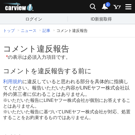
carview!
検索
通知
i
ログイン
ID新規取得
トップ
ニュース
記事
コメント違反報告
コメント違反報告
*
の表示は必須入力項目です。
コメントを違反報告する前に
利用規約
に違反していると思われる部分を具体的に指摘し
てください。報告いただいた内容がLINEヤフー株式会社以
外の第三者に伝わることはありません。
※いただいた報告にLINEヤフー株式会社が個別にお答えするこ
とはありません。
※いただいた報告に基づいてLINEヤフー株式会社が対応、処置
することをお約束するものではありません。