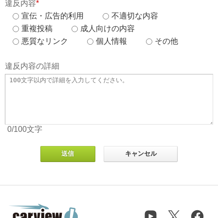
違反内容
*
宣伝・広告的利用
不適切な内容
重複投稿
成人向けの内容
悪質なリンク
個人情報
その他
違反内容の詳細
0
/100
文字