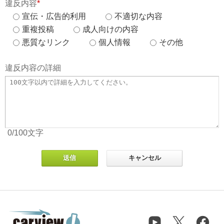
違反内容
*
宣伝・広告的利用
不適切な内容
重複投稿
成人向けの内容
悪質なリンク
個人情報
その他
違反内容の詳細
0
/100
文字