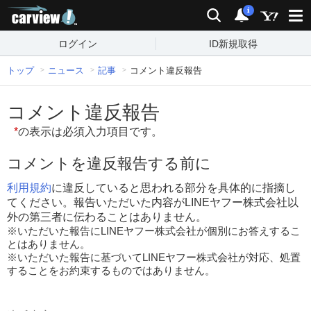
carview!
検索
通知
i
ログイン
ID新規取得
トップ
ニュース
記事
コメント違反報告
コメント違反報告
*
の表示は必須入力項目です。
コメントを違反報告する前に
利用規約
に違反していると思われる部分を具体的に指摘し
てください。報告いただいた内容がLINEヤフー株式会社以
外の第三者に伝わることはありません。
※いただいた報告にLINEヤフー株式会社が個別にお答えするこ
とはありません。
※いただいた報告に基づいてLINEヤフー株式会社が対応、処置
することをお約束するものではありません。