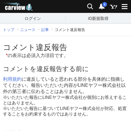
carview!
検索
通知
i
ログイン
ID新規取得
トップ
ニュース
記事
コメント違反報告
コメント違反報告
*
の表示は必須入力項目です。
コメントを違反報告する前に
利用規約
に違反していると思われる部分を具体的に指摘し
てください。報告いただいた内容がLINEヤフー株式会社以
外の第三者に伝わることはありません。
※いただいた報告にLINEヤフー株式会社が個別にお答えするこ
とはありません。
※いただいた報告に基づいてLINEヤフー株式会社が対応、処置
することをお約束するものではありません。