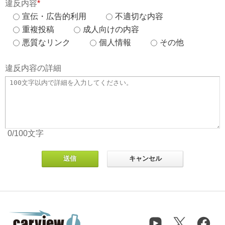
違反内容
*
宣伝・広告的利用
不適切な内容
重複投稿
成人向けの内容
悪質なリンク
個人情報
その他
違反内容の詳細
0
/100
文字