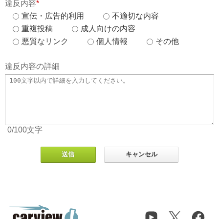
違反内容
*
宣伝・広告的利用
不適切な内容
重複投稿
成人向けの内容
悪質なリンク
個人情報
その他
違反内容の詳細
0
/100
文字