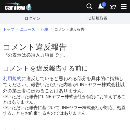
carview!
検索
通知
i
ログイン
ID新規取得
トップ
ニュース
記事
コメント違反報告
コメント違反報告
*
の表示は必須入力項目です。
コメントを違反報告する前に
利用規約
に違反していると思われる部分を具体的に指摘し
てください。報告いただいた内容がLINEヤフー株式会社以
外の第三者に伝わることはありません。
※いただいた報告にLINEヤフー株式会社が個別にお答えするこ
とはありません。
※いただいた報告に基づいてLINEヤフー株式会社が対応、処置
することをお約束するものではありません。