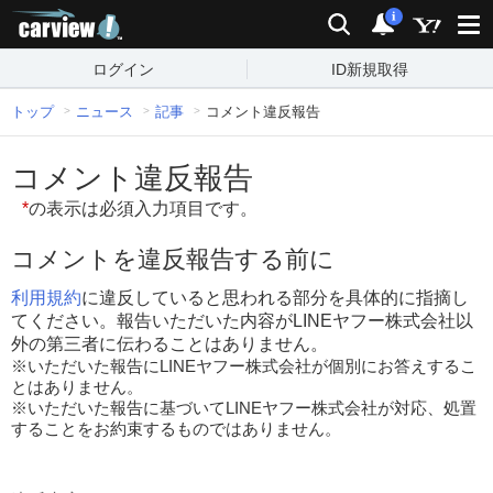
carview!
検索
通知
i
ログイン
ID新規取得
トップ
ニュース
記事
コメント違反報告
コメント違反報告
*
の表示は必須入力項目です。
コメントを違反報告する前に
利用規約
に違反していると思われる部分を具体的に指摘し
てください。報告いただいた内容がLINEヤフー株式会社以
外の第三者に伝わることはありません。
※いただいた報告にLINEヤフー株式会社が個別にお答えするこ
とはありません。
※いただいた報告に基づいてLINEヤフー株式会社が対応、処置
することをお約束するものではありません。