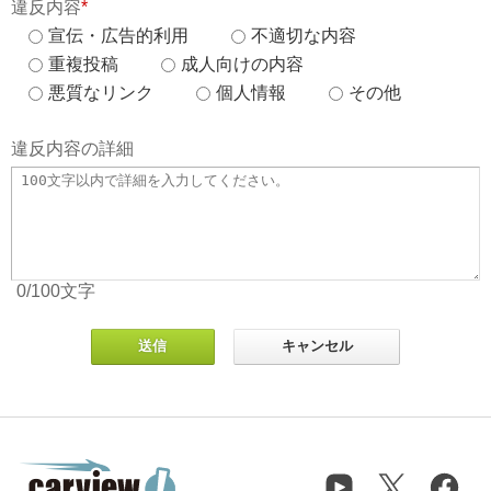
違反内容
*
宣伝・広告的利用
不適切な内容
重複投稿
成人向けの内容
悪質なリンク
個人情報
その他
違反内容の詳細
0
/100
文字