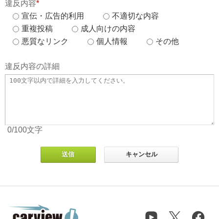
違反内容
*
宣伝・広告的利用
不適切な内容
重複投稿
成人向けの内容
悪質なリンク
個人情報
その他
違反内容の詳細
0
/100
文字