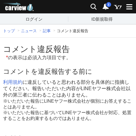
carview!
検索
通知
i
ログイン
ID新規取得
トップ
ニュース
記事
コメント違反報告
コメント違反報告
*
の表示は必須入力項目です。
コメントを違反報告する前に
利用規約
に違反していると思われる部分を具体的に指摘し
てください。報告いただいた内容がLINEヤフー株式会社以
外の第三者に伝わることはありません。
※いただいた報告にLINEヤフー株式会社が個別にお答えするこ
とはありません。
※いただいた報告に基づいてLINEヤフー株式会社が対応、処置
することをお約束するものではありません。