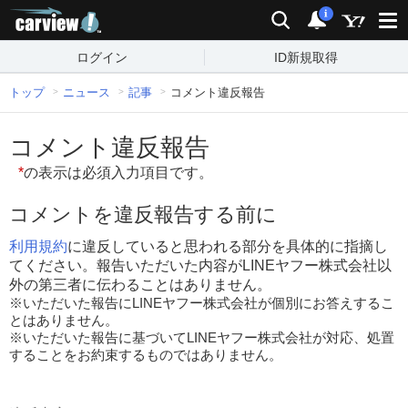
carview!
検索
通知
i
ログイン
ID新規取得
トップ
ニュース
記事
コメント違反報告
コメント違反報告
*
の表示は必須入力項目です。
コメントを違反報告する前に
利用規約
に違反していると思われる部分を具体的に指摘し
てください。報告いただいた内容がLINEヤフー株式会社以
外の第三者に伝わることはありません。
※いただいた報告にLINEヤフー株式会社が個別にお答えするこ
とはありません。
※いただいた報告に基づいてLINEヤフー株式会社が対応、処置
することをお約束するものではありません。