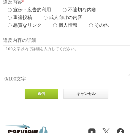
違反内容
*
宣伝・広告的利用
不適切な内容
重複投稿
成人向けの内容
悪質なリンク
個人情報
その他
違反内容の詳細
0
/100
文字