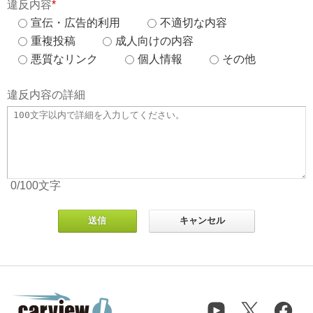
違反内容
*
宣伝・広告的利用
不適切な内容
重複投稿
成人向けの内容
悪質なリンク
個人情報
その他
違反内容の詳細
0
/100
文字