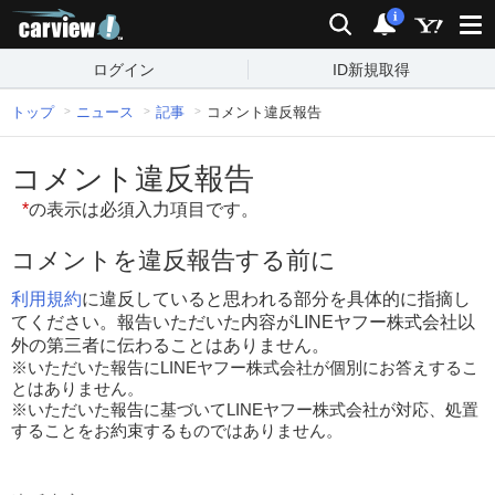
carview!
検索
通知
i
ログイン
ID新規取得
トップ
ニュース
記事
コメント違反報告
コメント違反報告
*
の表示は必須入力項目です。
コメントを違反報告する前に
利用規約
に違反していると思われる部分を具体的に指摘し
てください。報告いただいた内容がLINEヤフー株式会社以
外の第三者に伝わることはありません。
※いただいた報告にLINEヤフー株式会社が個別にお答えするこ
とはありません。
※いただいた報告に基づいてLINEヤフー株式会社が対応、処置
することをお約束するものではありません。