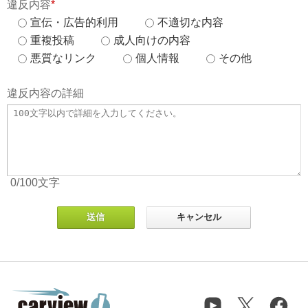
違反内容
*
宣伝・広告的利用
不適切な内容
重複投稿
成人向けの内容
悪質なリンク
個人情報
その他
違反内容の詳細
0
/100
文字