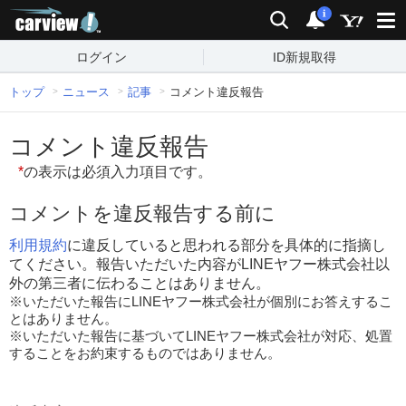
carview!
検索
通知
i
ログイン
ID新規取得
トップ
ニュース
記事
コメント違反報告
コメント違反報告
*
の表示は必須入力項目です。
コメントを違反報告する前に
利用規約
に違反していると思われる部分を具体的に指摘し
てください。報告いただいた内容がLINEヤフー株式会社以
外の第三者に伝わることはありません。
※いただいた報告にLINEヤフー株式会社が個別にお答えするこ
とはありません。
※いただいた報告に基づいてLINEヤフー株式会社が対応、処置
することをお約束するものではありません。