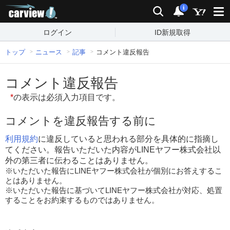
carview!
検索
通知
i
ログイン
ID新規取得
トップ
ニュース
記事
コメント違反報告
コメント違反報告
*
の表示は必須入力項目です。
コメントを違反報告する前に
利用規約
に違反していると思われる部分を具体的に指摘し
てください。報告いただいた内容がLINEヤフー株式会社以
外の第三者に伝わることはありません。
※いただいた報告にLINEヤフー株式会社が個別にお答えするこ
とはありません。
※いただいた報告に基づいてLINEヤフー株式会社が対応、処置
することをお約束するものではありません。