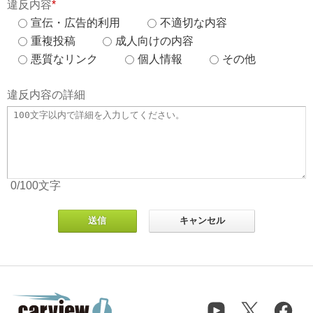
違反内容
*
宣伝・広告的利用
不適切な内容
重複投稿
成人向けの内容
悪質なリンク
個人情報
その他
違反内容の詳細
0
/100
文字