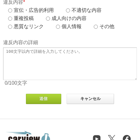
違反内容
*
宣伝・広告的利用
不適切な内容
重複投稿
成人向けの内容
悪質なリンク
個人情報
その他
違反内容の詳細
0
/100
文字