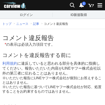
carview!
検索
通知
i
ログイン
ID新規取得
トップ
ニュース
記事
コメント違反報告
コメント違反報告
*
の表示は必須入力項目です。
コメントを違反報告する前に
利用規約
に違反していると思われる部分を具体的に指摘し
てください。報告いただいた内容がLINEヤフー株式会社以
外の第三者に伝わることはありません。
※いただいた報告にLINEヤフー株式会社が個別にお答えするこ
とはありません。
※いただいた報告に基づいてLINEヤフー株式会社が対応、処置
することをお約束するものではありません。