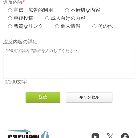
違反内容
*
宣伝・広告的利用
不適切な内容
重複投稿
成人向けの内容
悪質なリンク
個人情報
その他
違反内容の詳細
0
/100
文字