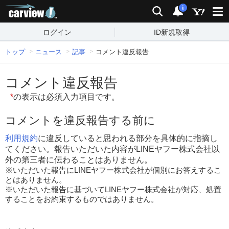
carview!
検索
通知
i
ログイン
ID新規取得
トップ
ニュース
記事
コメント違反報告
コメント違反報告
*
の表示は必須入力項目です。
コメントを違反報告する前に
利用規約
に違反していると思われる部分を具体的に指摘し
てください。報告いただいた内容がLINEヤフー株式会社以
外の第三者に伝わることはありません。
※いただいた報告にLINEヤフー株式会社が個別にお答えするこ
とはありません。
※いただいた報告に基づいてLINEヤフー株式会社が対応、処置
することをお約束するものではありません。