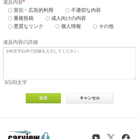
違反内容
*
宣伝・広告的利用
不適切な内容
重複投稿
成人向けの内容
悪質なリンク
個人情報
その他
違反内容の詳細
0
/100
文字