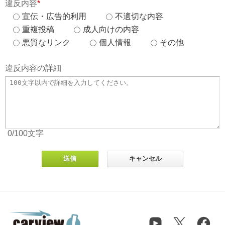
違反内容
*
宣伝・広告的利用
不適切な内容
重複投稿
成人向けの内容
悪質なリンク
個人情報
その他
違反内容の詳細
0
/100
文字