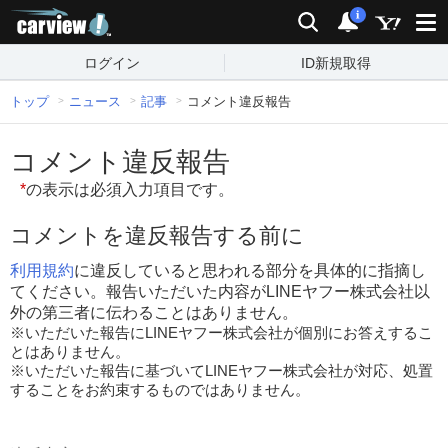
carview!
検索
通知
i
ログイン
ID新規取得
トップ
ニュース
記事
コメント違反報告
コメント違反報告
*
の表示は必須入力項目です。
コメントを違反報告する前に
利用規約
に違反していると思われる部分を具体的に指摘し
てください。報告いただいた内容がLINEヤフー株式会社以
外の第三者に伝わることはありません。
※いただいた報告にLINEヤフー株式会社が個別にお答えするこ
とはありません。
※いただいた報告に基づいてLINEヤフー株式会社が対応、処置
することをお約束するものではありません。