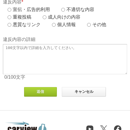
違反内容
*
宣伝・広告的利用
不適切な内容
重複投稿
成人向けの内容
悪質なリンク
個人情報
その他
違反内容の詳細
0
/100
文字