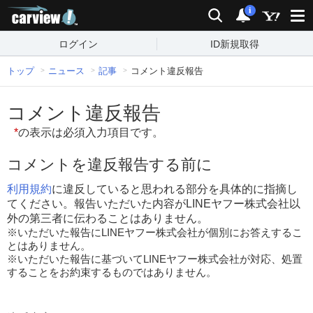
carview!
検索
通知
i
ログイン
ID新規取得
トップ
ニュース
記事
コメント違反報告
コメント違反報告
*
の表示は必須入力項目です。
コメントを違反報告する前に
利用規約
に違反していると思われる部分を具体的に指摘し
てください。報告いただいた内容がLINEヤフー株式会社以
外の第三者に伝わることはありません。
※いただいた報告にLINEヤフー株式会社が個別にお答えするこ
とはありません。
※いただいた報告に基づいてLINEヤフー株式会社が対応、処置
することをお約束するものではありません。