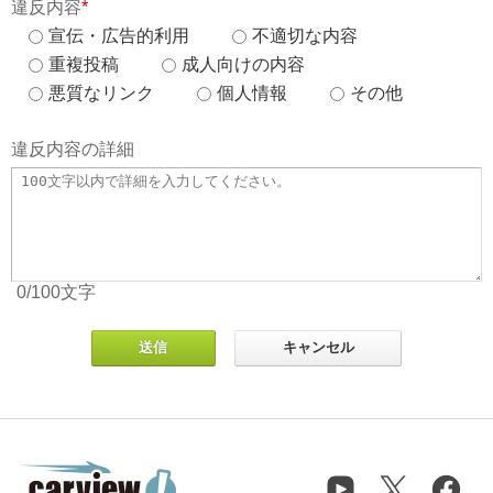
違反内容
*
宣伝・広告的利用
不適切な内容
重複投稿
成人向けの内容
悪質なリンク
個人情報
その他
違反内容の詳細
0
/100
文字