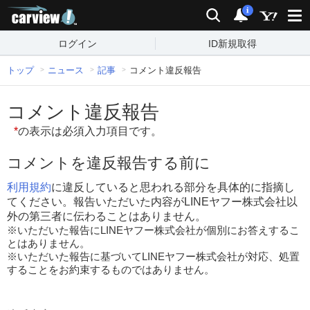
carview!
検索
通知
i
ログイン
ID新規取得
トップ
ニュース
記事
コメント違反報告
コメント違反報告
*
の表示は必須入力項目です。
コメントを違反報告する前に
利用規約
に違反していると思われる部分を具体的に指摘し
てください。報告いただいた内容がLINEヤフー株式会社以
外の第三者に伝わることはありません。
※いただいた報告にLINEヤフー株式会社が個別にお答えするこ
とはありません。
※いただいた報告に基づいてLINEヤフー株式会社が対応、処置
することをお約束するものではありません。